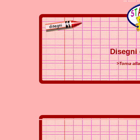
Disegni
>Torna all