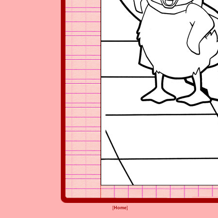
[
Home
]