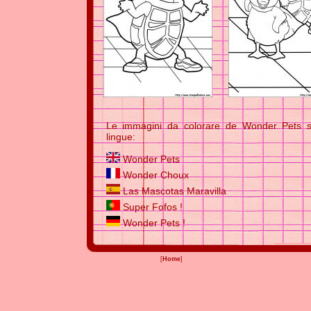
Le immagini da colorare de Wonder Pets so
lingue:
Wonder Pets
Wonder Choux
Las Mascotas Maravilla
Super Fofos !
Wonder Pets !
[
Home
]