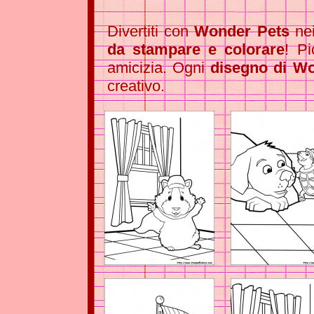
Divertiti con
Wonder Pets
nei
da stampare e colorare
! Pi
amicizia. Ogni
disegno di W
creativo.