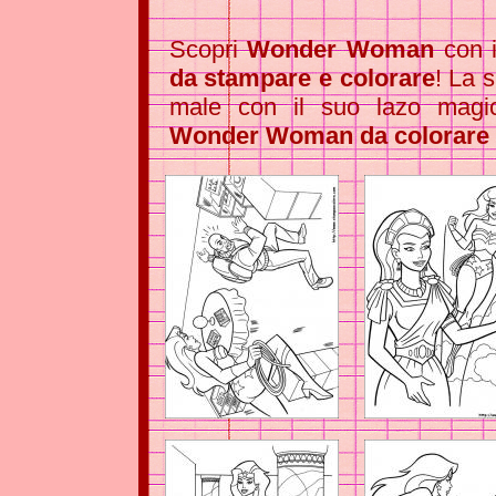
Scopri
Wonder Woman
con i
da stampare e colorare
! La 
male con il suo lazo mag
Wonder Woman da colorare