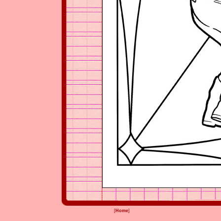
[
Home
]