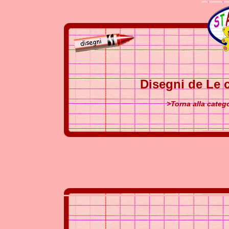
Disegni de Le 
>Torna alla categ