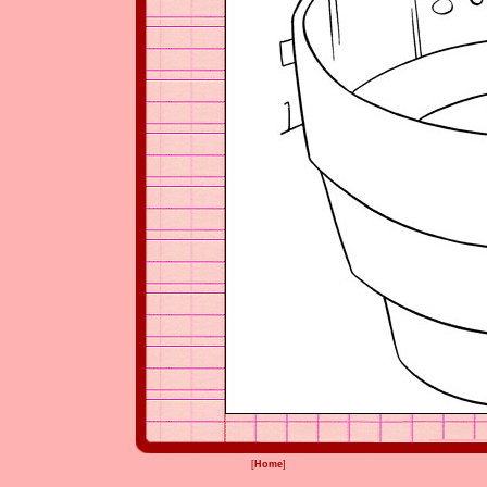
[
Home
]