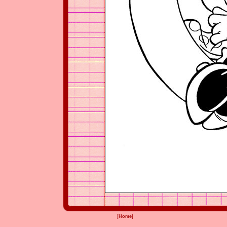
[
Home
]