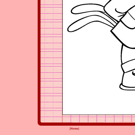
[
Home
]