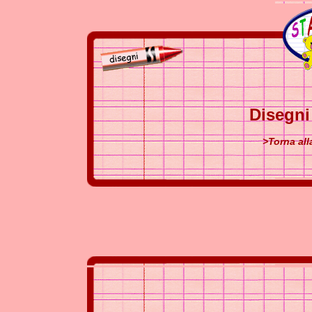
Disegni
>Torna all