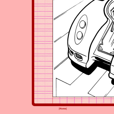
[
Home
]