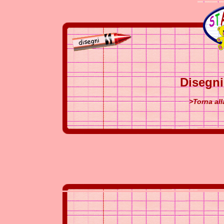
Disegni
>Torna all