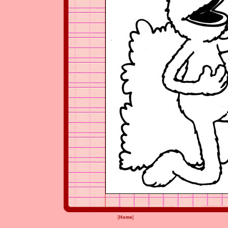
[
Home
]