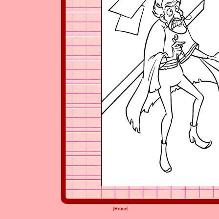
[
Home
]