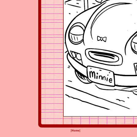
[
Home
]