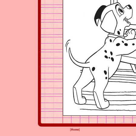
[
Home
]