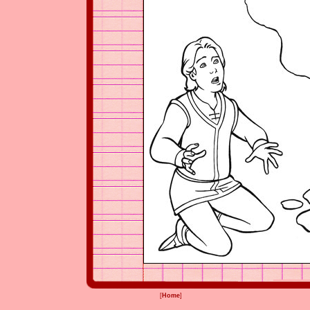
[
Home
]