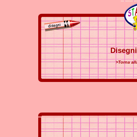
Disegni
>Torna all