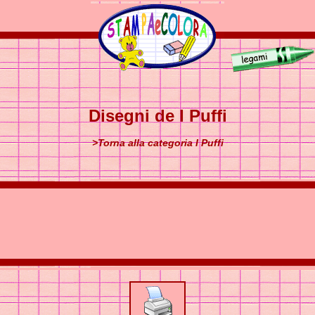
Disegni de I Puffi
>Torna alla categoria I Puffi