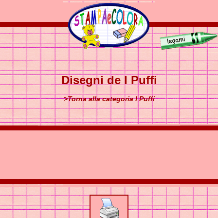
Disegni de I Puffi
>Torna alla categoria I Puffi