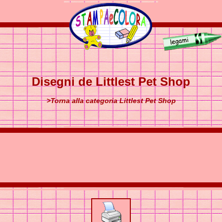
Disegni de Littlest Pet Shop
>Torna alla categoria Littlest Pet Shop