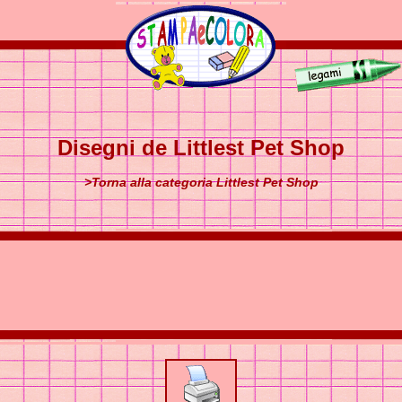
Disegni de Littlest Pet Shop
>Torna alla categoria Littlest Pet Shop