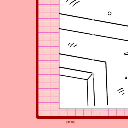
[
Home
]