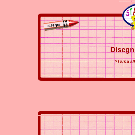
Disegn
>Torna al