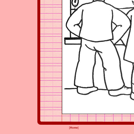
[
Home
]