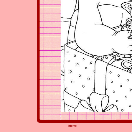
[
Home
]