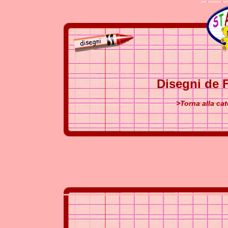
Disegni de F
>Torna alla cat