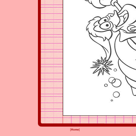
[
Home
]