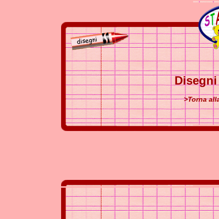
Disegni
>Torna all