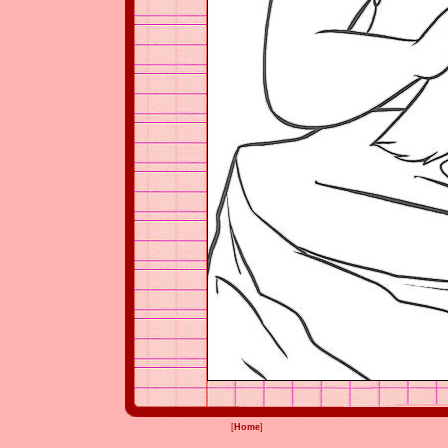
[
Home
]