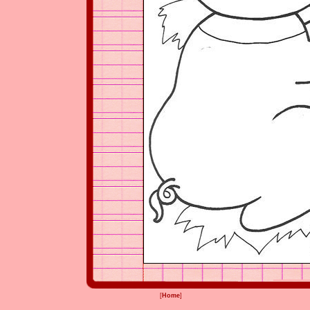
[
Home
]