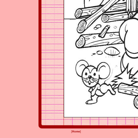
[
Home
]