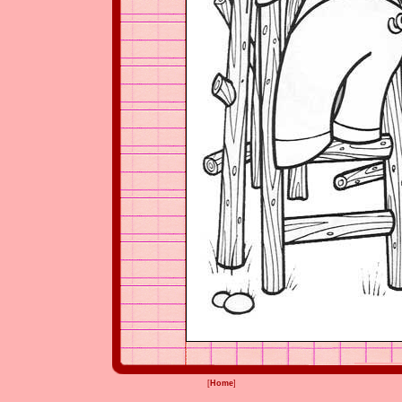
[
Home
]