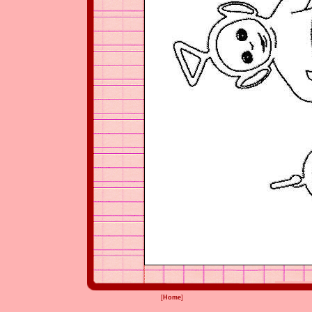
[
Home
]