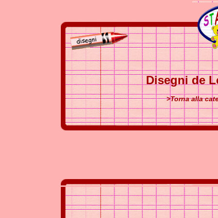
Disegni de L
>Torna alla cat