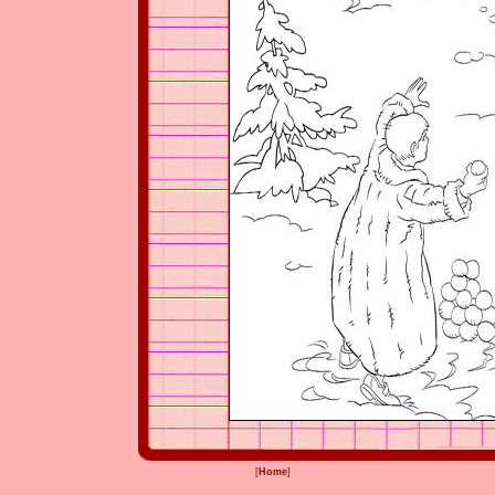
[
Home
]