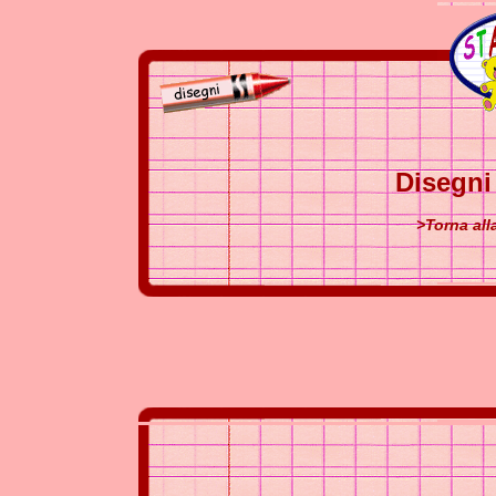
Disegni
>Torna all