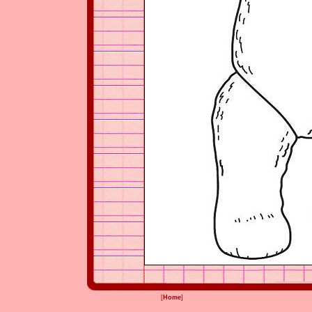
[
Home
]