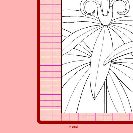
[
Home
]