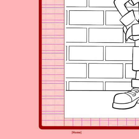
[
Home
]