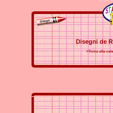
Disegni de R
>Torna alla cat