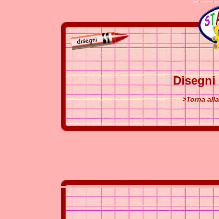
Disegni
>Torna all