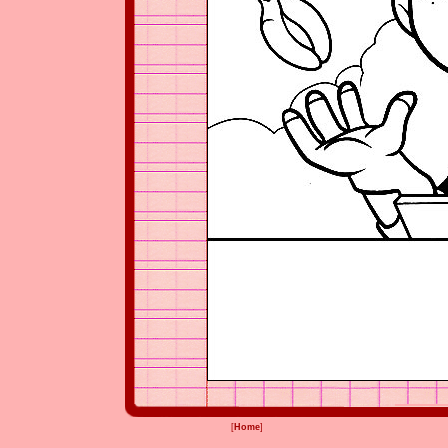
[
Home
]