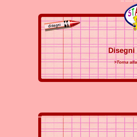
Disegni
>Torna all