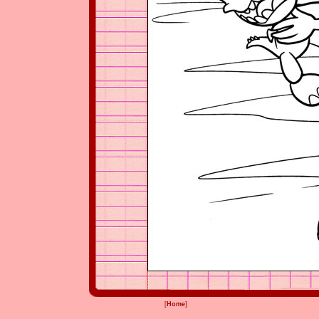
[
Home
]