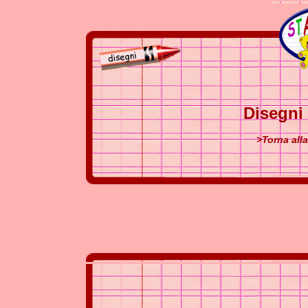
Disegni
>Torna all