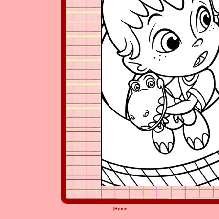
[
Home
]