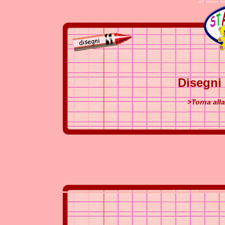
Disegni
>Torna all