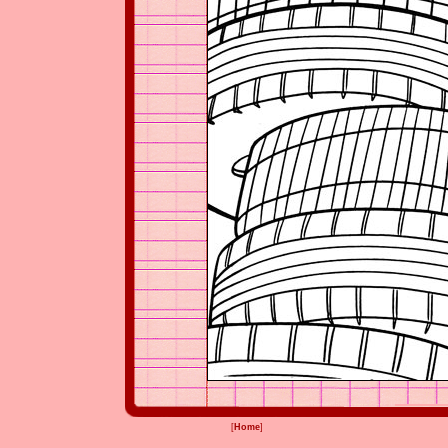
[
Home
]