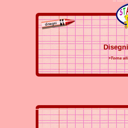
Disegni
>Torna al