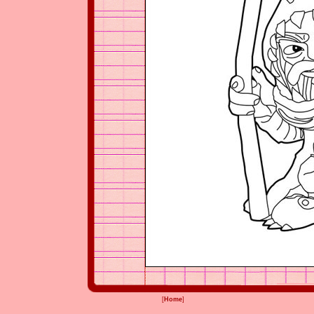
[
Home
]