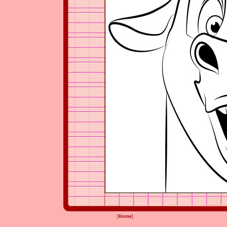
[
Home
]