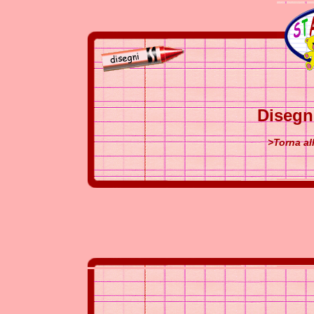
Disegn
>Torna al