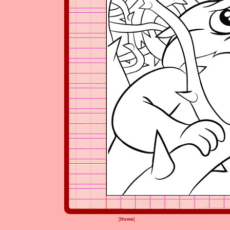
[
Home
]