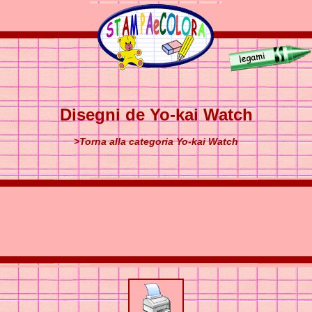
Disegni de Yo-kai Watch
>Torna alla categoria Yo-kai Watch