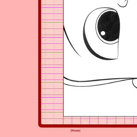
[
Home
]