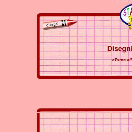
Disegn
>Torna al