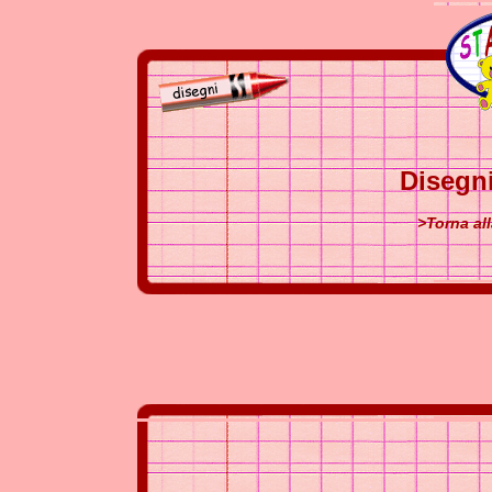
Disegn
>Torna al