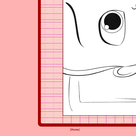
[
Home
]