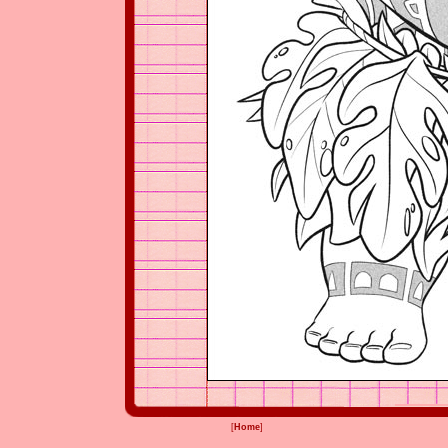
[
Home
]