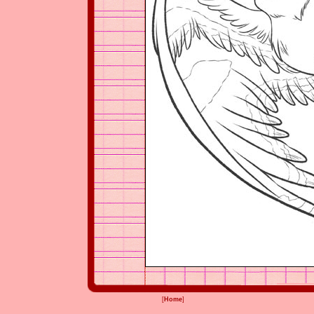
[
Home
]