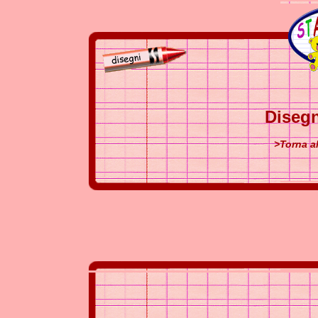
Disegn
>Torna al