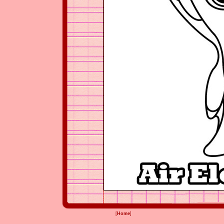
[
Home
]