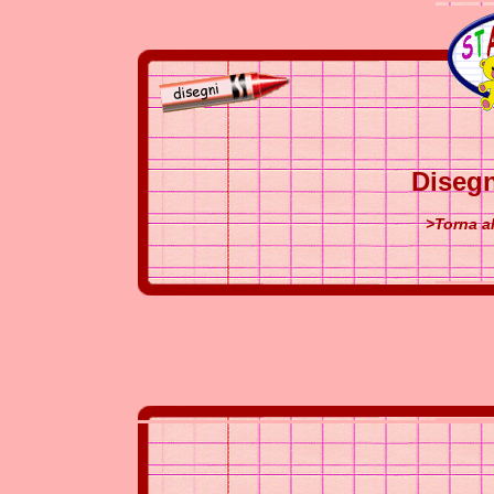
Disegn
>Torna al