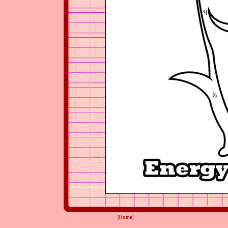
[
Home
]