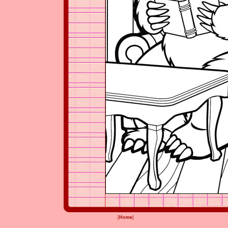
[
Home
]