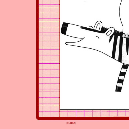
[
Home
]