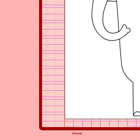
[
Home
]