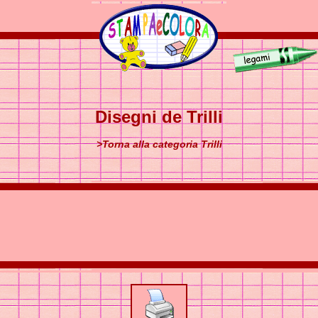
Disegni de Trilli
>Torna alla categoria Trilli