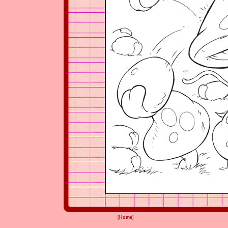
[
Home
]