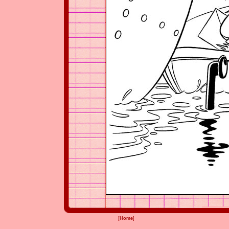
[
Home
]